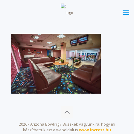
2026 - Arizona Bowling / Büszkék vagyunk rá, hogy mi
készíthettük ezt a weboldalt is
www.increst.hu