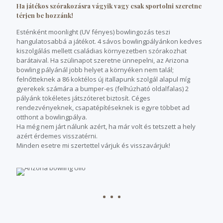
Ha játékos szórakozásra vágyik vagy csak sportolni szeretne
térjen be hozzánk!
Esténként moonlight (UV fényes) bowlingozás teszi
hangulatosabbá a játékot. 4 sávos bowlingpályánkon kedves
kiszolgálás mellett családias környezetben szórakozhat
barátaival. Ha szülinapot szeretne ünnepelni, az Arizona
bowling pályánál jobb helyet a környéken nem talál;
felnőtteknek a 86 koktélos új itallapunk szolgál alapul míg
gyerekek számára a bumper-es (felhúzható oldalfalas) 2
pályánk tökéletes játszóteret biztosít. Céges
rendezvényeknek, csapatépítéseknek is egyre többet ad
otthont a bowlingpálya.
Ha még nem járt nálunk azért, ha már volt és tetszett a hely
azért érdemes visszatérni.
Minden esetre mi szertettel várjuk és visszavárjuk!