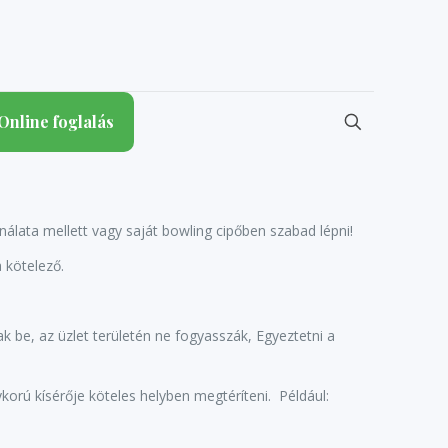
Online foglalás
ználata mellett vagy saját bowling cipőben szabad lépni!
 kötelező.
ak be, az üzlet területén ne fogyasszák, Egyeztetni a
orú kísérője köteles helyben megtéríteni. Például: