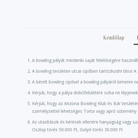
Kezdőlap
A bowling pályát mindenki saját felelőségére használh
A bowling területen utcai cipőben tartózkodni tilos! A
A bérelt bowling cipővel a bowling pályáról kimenni
Kérjük, hogy a pálya dobófelületére soha ne lépjenek
Kérjük, hogy az Arizona Bowling Klub és Bár területér
személyzettel lehetséges Torta vagy apró sütemény 
Az utasítások és kérések ellenére hanyagság vagy sz
Oszlop törés 50.000 Ft, Golyó törés 30.000 Ft