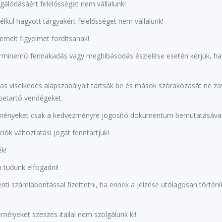
gálódásáért felelősséget nem vállalunk!
élkül hagyott tárgyakért felelősséget nem vállalunk!
iemelt figyelmet fordítsanak!
rminemű fennakadás vagy meghibásodás észlelése esetén kérjük, hala
sas viselkedés alapszabályait tartsák be és mások szórakozását ne za
 betartó vendégeket.
ezményeket csak a kedvezményre jogosító dokumentum bemutatásával v
ók változtatási jogát fenntartjuk!
k!
 tudunk elfogadni!
i számlabontással fizettetni, ha ennek a jelzése utólagosan történi
mélyeket szeszes itallal nem szolgálunk ki!