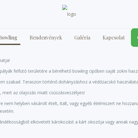
Bowling
Rendezvények
Galéria
Kapcsolat
atja!
 pályák felfutó területére a bérelhető bowling cipőben saját zokni has
 nem szabad. Teraszon történő dohányzáshoz a védőzacskó használata
, mert az olajozás miatt csúszásveszélyes!
e nem helyben vásárolt ételt, italt, vagy egyéb élelmiszert ne hozzan
esetén.
ándékosságból elkövetett károkozást a kárt okozója vagy annak nagyk