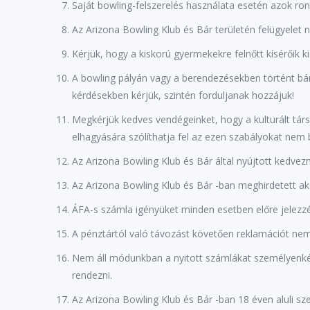
Saját bowling-felszerelés használata esetén azok ron
Az Arizona Bowling Klub és Bár területén felügyelet n
Kérjük, hogy a kiskorú gyermekekre felnőtt kísérőik k
A bowling pályán vagy a berendezésekben történt bá
kérdésekben kérjük, szintén forduljanak hozzájuk!
Megkérjük kedves vendégeinket, hogy a kulturált tár
elhagyására szólíthatja fel az ezen szabályokat nem
Az Arizona Bowling Klub és Bár által nyújtott kedv
Az Arizona Bowling Klub és Bár -ban meghirdetett akci
ÁFA-s számla igényüket minden esetben előre jelezzé
A pénztártól való távozást követően reklamációt nem
Nem áll módunkban a nyitott számlákat személyenként
rendezni.
Az Arizona Bowling Klub és Bár -ban 18 éven aluli sze