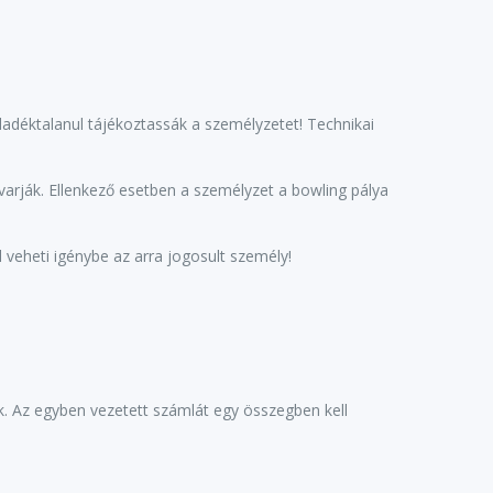
déktalanul tájékoztassák a személyzetet! Technikai
varják. Ellenkező esetben a személyzet a bowling pálya
eheti igénybe az arra jogosult személy!
k. Az egyben vezetett számlát egy összegben kell