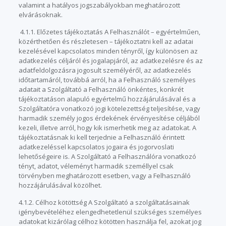
valamint a hatályos jogszabályokban meghatározott
elvárásoknak.
4.1.1. Előzetes tájékoztatás A Felhasználót – egyértelműen,
közérthetően és részletesen – tájékoztatni kell az adatai
kezelésével kapcsolatos minden tényről, így különösen az
adatkezelés céljáról és jogalapjáról, az adatkezelésre és az
adatfeldolgozásra jogosult személyéről, az adatkezelés
időtartamáról, továbbá arról, ha a Felhasználó személyes
adatait a Szolgáltató a Felhasználó önkéntes, konkrét
tájékoztatáson alapuló egyértelmű hozzájárulásával és a
Szolgáltatóra vonatkozó jogi kötelezettség teljesítése, vagy
harmadik személy jogos érdekének érvényesítése céljából
kezeli, illetve arról, hogy kik ismerhetik meg az adatokat. A
tájékoztatásnak ki kell terjednie a Felhasználó érintett
adatkezeléssel kapcsolatos jogaira és jogorvoslati
lehetőségeire is. A Szolgáltató a Felhasználóra vonatkozó
tényt, adatot, véleményt harmadik személlyel csak
törvényben meghatározott esetben, vagy a Felhasználó
hozzájárulásával közölhet.
4.1.2. Célhoz kötöttség A Szolgáltató a szolgáltatásainak
igénybevételéhez elengedhetetlenül szükséges személyes
adatokat kizárólag célhoz kötötten használja fel, azokat jog