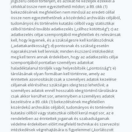
jogszerű célból történjen, és azokat ne kezeljék ezekkel a
célokkal össze nem egyeztethető módon; a 89. cikk (1)
bekezdésének megfelelően nem minősül az eredeti céllal
össze nem egyeztethetőnek a közérdekű archiválás céljából,
tudományos és történelmi kutatási célból vagy statisztikai
célból történő további adatkezelés („célhoz kötöttség”); c) az
adatkezelés céljai szempontjából megfelelőek és relevánsak
kell, hogy legyenek, és a szükségesre kell korlátozódniuk
(„adattakarékosság”); d) pontosnak és szükség esetén
naprakésznek kell lenniük; minden észszerű intézkedést
meg kell tenni annak érdekében, hogy az adatkezelés céljai
szempontjából pontatlan személyes adatokat
haladéktalanul töröljék vagy helyesbítsék („pontosság”); e)
tárolásának olyan formában kell történnie, amely az
érintettek azonosítását csak a személyes adatok kezelése
céljainak eléréséhez szükséges ideig teszi lehetővé; a
személyes adatok ennél hosszabb ideig történő tárolására
csak akkor kerülhet sor, amennyiben a személyes adatok
kezelésére a 89. cikk (1) bekezdésének megfelelően
közérdekű archiválás céljából, tudományos és történelmi
kutatási célból vagy statisztikai célból kerül majd sor, az e
rendeletben az érintettek jogainak és szabadságainak
védelme érdekében előírt megfelelő technikai és szervezési
intézkedések végrehajtására is figyelemmel („korlátozott