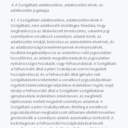
4. A Szolgáltató adatkezelése, adatkezelési elvek, az
adatkezelés jogalapja
4.1. A Szolgáltató adatkezelése, adatkezelési elvek A
Szolgáltató, mint adatkezelő elsődleges feladata, hogy
meghatározza az általa kezelt természetes, valamint jogi
személyekre vonatkozó személyes adatok körét, az
adatkezelés módját, biztosítsa az adatvédelmi elveknek, és
az adatbiztonság követelményeinek érvényesülését,
továbbá megakadályozza az adatokhoz való jogosulatlan
hozzáférést, az adatok megváltoztatását és jogosulatlan
nyilvánosságra hozatalát, vagy felhasználását. A Szolgáltató
a Felhasználó által a jelen Szabályzat szerint megadott
hozzájárulással, és a Felhasználó által igénybe vett
szolgáltatásokra tekintettel a vonatkozó jogszabályokban
rögzített kötelezettségei teljesítése érdekében rögzíti, majd
tárolja a Felhasználó által a Szolgáltató szolgáltatásai
igénybevétele érdekében önkéntesen, és megfelelő
tájékoztatás mellett megadott személyes adatokat. A
Szolgáltató a jelen Szabályzatban, illetőleg a vonatkozó
jogszabályokban meghatározott időtartam elteltét követően
gondoskodik a személyes adatok automatikus törléséről. A
kizárólagosan a Felhasználó hozzájárulásával kezelt