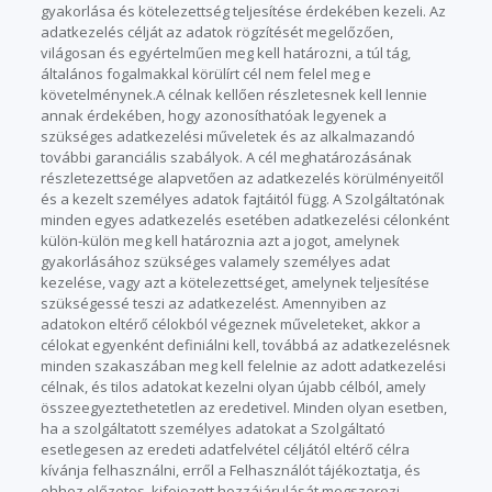
gyakorlása és kötelezettség teljesítése érdekében kezeli. Az
adatkezelés célját az adatok rögzítését megelőzően,
világosan és egyértelműen meg kell határozni, a túl tág,
általános fogalmakkal körülírt cél nem felel meg e
követelménynek.A célnak kellően részletesnek kell lennie
annak érdekében, hogy azonosíthatóak legyenek a
szükséges adatkezelési műveletek és az alkalmazandó
további garanciális szabályok. A cél meghatározásának
részletezettsége alapvetően az adatkezelés körülményeitől
és a kezelt személyes adatok fajtáitól függ. A Szolgáltatónak
minden egyes adatkezelés esetében adatkezelési célonként
külön-külön meg kell határoznia azt a jogot, amelynek
gyakorlásához szükséges valamely személyes adat
kezelése, vagy azt a kötelezettséget, amelynek teljesítése
szükségessé teszi az adatkezelést. Amennyiben az
adatokon eltérő célokból végeznek műveleteket, akkor a
célokat egyenként definiálni kell, továbbá az adatkezelésnek
minden szakaszában meg kell felelnie az adott adatkezelési
célnak, és tilos adatokat kezelni olyan újabb célból, amely
összeegyeztethetetlen az eredetivel. Minden olyan esetben,
ha a szolgáltatott személyes adatokat a Szolgáltató
esetlegesen az eredeti adatfelvétel céljától eltérő célra
kívánja felhasználni, erről a Felhasználót tájékoztatja, és
ehhez előzetes, kifejezett hozzájárulását megszerezi,