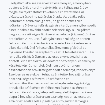
Szolgáltató által megszervezett eseményen, amennyiben
pedig egyénileg kerül megörökítésre a Felhasználó, úgy
megfelelő tájékoztatást követően a közzétételhez az
előzetes, írásbeli hozzájárulását adta Az adatkezelés
időtartama: archiválásig azzal, hogy az adatkezelés
időtartama 5 évente felülvizsgálatra kerül, amennyiben pedig
nincs indoka a további adatkezelésnek, úgy a Szolgáltató
megteszi a szükséges lépéseket az adatok (képmás) törlése
érdekében A Ptk. 2:48. § alapján nincs szükség az érintett
Felhasználó hozzájárulására a felvétel készítéséhez és az
elkészített felvétel felhasználásához tömegfelvétel és
nyilvános közéleti szereplésről készült felvétel esetén. Ez a
rendelkezés kizárólag arra az esetre vonatkozik, ha az
érintett Felhasználókról az adott rendezvényen, eseményen
készített kép- és hangfelvétel nem egyéni, hanem
összhatásában örökíti meg az adott eseményt, rendezvényt.
Ezekben az esetekben tehát az érintettek hozzájárulása
nem szükséges a felvétel készítéséhez és
felhasználásához. Amennyiben a képfelvétel egyéni, úgy
annak elkészítéséhez és felhasználásához az érintett
Felhasználó előzetes, kifejezett, megfelelő tájékoztatáson
alapuló hozzájárulására van szükség. Abban az esetben,
amikor az adatkezelés jogalapja a Szolgáltató lényeges