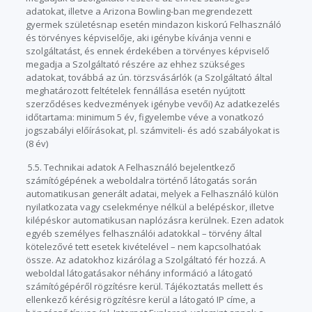
adatokat, illetve a Arizona Bowling-ban megrendezett
gyermek születésnap esetén mindazon kiskorú Felhasználó
és törvényes képviselője, aki igénybe kívánja venni e
szolgáltatást, és ennek érdekében a törvényes képviselő
megadja a Szolgáltató részére az ehhez szükséges
adatokat, továbbá az ún. törzsvásárlók (a Szolgáltató által
meghatározott feltételek fennállása esetén nyújtott
szerződéses kedvezmények igénybe vevői) Az adatkezelés
időtartama: minimum 5 év, figyelembe véve a vonatkozó
jogszabályi előírásokat, pl. számviteli- és adó szabályokat is
(8 év)
5.5. Technikai adatok A Felhasználó bejelentkező
számítógépének a weboldalra történő látogatás során
automatikusan generált adatai, melyek a Felhasználó külön
nyilatkozata vagy cselekménye nélkül a belépéskor, illetve
kilépéskor automatikusan naplózásra kerülnek. Ezen adatok
egyéb személyes felhasználói adatokkal – törvény által
kötelezővé tett esetek kivételével – nem kapcsolhatóak
össze. Az adatokhoz kizárólag a Szolgáltató fér hozzá. A
weboldal látogatásakor néhány információ a látogató
számítógépéről rögzítésre kerül. Tájékoztatás mellett és
ellenkező kérésig rögzítésre kerül a látogató IP címe, a