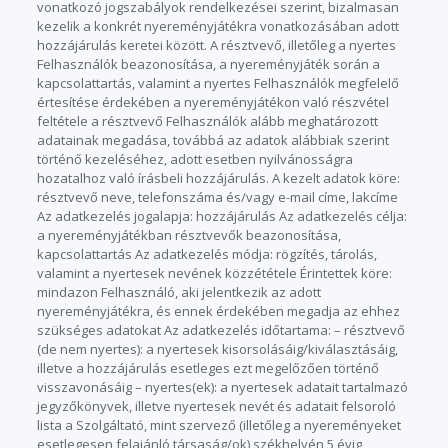
vonatkozó jogszabályok rendelkezései szerint, bizalmasan
kezelik a konkrét nyereményjátékra vonatkozásában adott
hozzájárulás keretei között. A résztvevő, illetőleg a nyertes
Felhasználók beazonosítása, a nyereményjáték során a
kapcsolattartás, valamint a nyertes Felhasználók megfelelő
értesítése érdekében a nyereményjátékon való részvétel
feltétele a résztvevő Felhasználók alább meghatározott
adatainak megadása, továbbá az adatok alábbiak szerint
történő kezeléséhez, adott esetben nyilvánosságra
hozatalhoz való írásbeli hozzájárulás. A kezelt adatok köre:
résztvevő neve, telefonszáma és/vagy e-mail címe, lakcíme
Az adatkezelés jogalapja: hozzájárulás Az adatkezelés célja:
a nyereményjátékban résztvevők beazonosítása,
kapcsolattartás Az adatkezelés módja: rögzítés, tárolás,
valamint a nyertesek nevének közzététele Érintettek köre:
mindazon Felhasználó, aki jelentkezik az adott
nyereményjátékra, és ennek érdekében megadja az ehhez
szükséges adatokat Az adatkezelés időtartama: – résztvevő
(de nem nyertes): a nyertesek kisorsolásáig/kiválasztásáig,
illetve a hozzájárulás esetleges ezt megelőzően történő
visszavonásáig – nyertes(ek): a nyertesek adatait tartalmazó
jegyzőkönyvek, illetve nyertesek nevét és adatait felsoroló
lista a Szolgáltató, mint szervező (illetőleg a nyereményeket
esetlegesen felajánló társaság/ok) székhelyén 5 évig