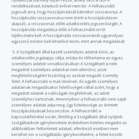
rendelkezéseit, kötelező erővel nem bír. A Felhasználó
jogosult arra, hogy hozzájárulását bármikor visszavonja. A
hozzájárulás visszavonása nem érinti a hozzájáruláson
alapuló, a visszavonás előtti adatkezelés jogszerűségét. A
hozzájárulás megadása előtt a Felhasználót erről
tájékoztatni kell. A hozzájárulás visszavonását ugyanolyan
egyszerű módon kell lehetővé tenni, mint annak megadását.
5. A Szolgáltató által kezelt személyes adatok köre, az
adatkezelés jogalapja, célja, módja és időtartama az egyes
személyes adatok vonatkozásában A Szolgáltató a neki
megadott személyes adatokat nem ellenőrzi, azok
megfelelősségéért kizárólag az azokat megadó személy
felel. A Felhasználó e-mail címének, és egyéb személyes
adatainak megadásakor felelősséget vállal azért, hogy a
megadott adatok a valóságak megfelelnek, az adott
személyhez tartoznak. Amennyiben a Felhasználó nem saját
személyes adatait adja meg, úgy kötelessége az érintett
hozzájárulásának beszerzése. A Felhasználó a
kapcsolatfelvétel során, illetőleg a Szolgáltató által nyújtott
szolgáltatások igénybevétele érdekében köteles megadni az
alábbiakban feltüntetett adatait, ellenkező esetben nem
kerülhet sor a szolgáltatás igénybevételére, a felek közötti