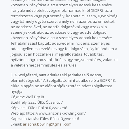
közvetlen irányítása alatt a személyes adatok kezelésére
irányuló műveleteket végeznek; harmadik fél (GDPR): az a
természetes vagy jogi személy, közhatalmi szerv, ügynökség
vagy bármely egyéb szerv, amely nem azonos az érintettel,
az adatkezelővel, az adatfeldolgozóval vagy azokkal a
személyekkel, akik az adatkezelő vagy adatfeldolgozó
közvetlen irányítása alatt a személyes adatok kezelésére
felhatalmazást kaptak; adatvédelmi incidens: személyes
adat jogellenes kezelése vagy feldolgozása, így különösen a
jogosulatlan hozzáférés, megváltoztatás, továbbítás,
nyilvánosságra hozatal, törlés vagy megsemmisítés, valamint
a véletlen megsemmisülés és sérülés.
3. A Szolgáltató, mint adatkezelő (adatkezelő adatai,
elérhetősége stb.) A Szolgáltató, mint adatkezelő a GDPR 13.
cikke alapján az az alábbi tájékoztatást, adatszolgáltatást
nyújtja:
Cégnév: Wall Dry Bt
Székhely: 2225 Üllő, Ócsai út 7.
Képviseli: Füles Bálint ügyvezető
Weblap: https://www.arizona-bowling.com/
Kapcsolattartás: Füles Bálint ügyvezető
E-mail:
arizona.bowling@gmail.com