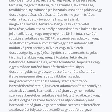
különösen gyűjtése, felvétele, rögzítése, rendszerezése,
tárolása, megváltoztatása, felhasználása, lekérdezése,
továbbítása, nyilvánosságra hozatala, összehangolása vagy
összekapcsolása, zárolása, törlése és megsemmisítése,
valamint az adatok további felhasználásának
megakadályozása, fénykép-, hang- vagy képfelvétel
készítése, valamint a személy azonosítására alkalmas fizikai
jellemzők (pl. ujj- vagy tenyérnyomat, DNS-minta, íriszkép)
rögzítése; adatkezelés (GDPR): a személyes adatokon vagy
adatállományokon automatizált vagy nem automatizált
módon végzett bármely művelet vagy műveletek
összessége, így a gyűjtés, rögzítés, rendszerezés, tagolás,
tárolás, átalakítás vagy megváltoztatás, lekérdezés,
betekintés, felhasználás, közlés továbbítás, terjesztés vagy
egyéb módon történő hozzáférhetővé tétel útján,
összehangolás vagy összekapcsolás, korlátozás, törlés,
illetve megsemmisítés adattovábbítás: az adat
meghatározott harmadik személy számára történő
hozzáférhetővé tétele; közvetett adattovábbítás: személyes
adatnak valamely harmadik országban vagy nemzetközi
szervezet keretében adatkezelést folytató adatkezelő vagy
adatfeldolgozó részére továbbítása útján valamely más
harmadik országban vagy nemzetközi szervezet keretében
adatkezelést folytató adatkezelő vagy adatfeldolgozó