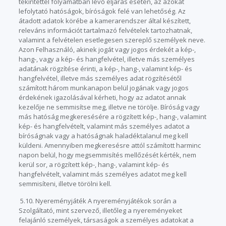
tekintettel folyamatban lévő eljárás esetén, az azokat
lefolytató hatóságok, bíróságok felé van lehetőség. Az
átadott adatok körébe a kamerarendszer által készített,
releváns információt tartalmazó felvételek tartozhatnak,
valamint a felvételen esetlegesen szereplő személyek neve.
Azon Felhasználó, akinek jogát vagy jogos érdekét a kép-,
hang-, vagy a kép- és hangfelvétel, illetve más személyes
adatának rögzítése érinti, a kép-, hang-, valamint kép- és
hangfelvétel, illetve más személyes adat rögzítésétől
számított három munkanapon belül jogának vagy jogos
érdekének igazolásával kérheti, hogy az adatot annak
kezelője ne semmisítse meg, illetve ne törölje. Bíróság vagy
más hatóság megkeresésére a rögzített kép-, hang-, valamint
kép- és hangfelvételt, valamint más személyes adatot a
bíróságnak vagy a hatóságnak haladéktalanul meg kell
küldeni. Amennyiben megkeresésre attól számított harminc
napon belül, hogy megsemmisítés mellőzését kérték, nem
kerül sor, a rögzített kép-, hang-, valamint kép- és
hangfelvételt, valamint más személyes adatot meg kell
semmisíteni, illetve törölni kell.
5.10. Nyereményjáték A nyereményjátékok során a
Szolgáltató, mint szervező, illetőleg a nyereményeket
felajánló személyek, társaságok a személyes adatokat a