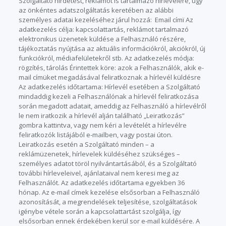
Szolgáltató hirdetést, reklámot is tartalmazó hírlevelére, úgy
az önkéntes adatszolgáltatás keretében az alábbi
személyes adatai kezeléséhez járul hozzá: Email címï Az
adatkezelés célja: kapcsolattartás, reklámot tartalmazó
elektronikus üzenetek küldése a Felhasználó részére,
tájékoztatás nyújtása az aktuális információkról, akciókról, új
funkciókról, médiafelületekről stb. Az adatkezelés módja:
rögzítés, tárolás Érintettek köre: azok a Felhasználók, akik e-
mail címüket megadásával feliratkoznak a hírlevél küldésre
Az adatkezelés időtartama: Hírlevél esetében a Szolgáltató
mindaddig kezeli a Felhasználónak a hírlevél feliratkozása
során megadott adatait, ameddig az Felhasználó a hírlevélről
le nem iratkozik a hírlevél alján található „Leiratkozás”
gombra kattintva, vagy nem kéri a levételét a hírlevélre
feliratkozók listájából e-mailben, vagy postai úton.
Leiratkozás esetén a Szolgáltató minden – a
reklámüzenetek, hírlevelek küldéséhez szükséges –
személyes adatot töröl nyilvántartásából, és a Szolgáltató
további hírleveleivel, ajánlataival nem keresi meg az
Felhasználót. Az adatkezelés időtartama egyekben 36
hónap. Az e-mail címek kezelése elsősorban a Felhasználó
azonosítását, a megrendelések teljesítése, szolgáltatások
igénybe vétele során a kapcsolattartást szolgálja, így
elsősorban ennek érdekében kerül sor e-mail küldésére. A