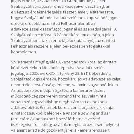
jogos érdeke, az Adatkezelő a GDPR, illetőleg a jelen
Szabályzat vonatkozó rendelkezéseivel összhangban
elvégzi az érdekmérlegelési tesztet, amely alátámasztja,
hogy a Szolgáltató adott adatkezeléshez kapcsolódó jogos
érdeke erősebb az érintett Felhasználónak az
adatkezeléssel összefüggő jogainál és szabadságainál. A
Szolgáltató erre irányuló írásbeli kérelem esetén, a jelen
Szabályzatban írtak szerint tájékoztatást nyújt az érintett
Felhasználó részére a jelen bekezdésben foglaltakkal
kapcsolatban.
5.9. Kamerás megfigyelés A kezelt adatok köre: az érintett
képfelvételeken látszódó képmása Az adatkezelés
jogalapja: 2005. évi CXXXIII. törvény 23. § (1) bekezdés, a
Szolgáltató jogos érdeke, hozzájárulás Az adatkezelés célja:
emberi élet, testi épség védelme, valamint vagyonvédelem
Az adatkezelés módja: rögzítés, a kamerarendszert
működtető cég szerverén történő tárolás, valamint a
vonatkozó jogszabályban meghatározott esetekben
adattovábbítás Érintettek köre: azon látogatók, akik saját
elhatározásukból belépnek a Arizona Bowling and Bar
területére Az adatokhoz hozzáférhetnek: vezető
tisztségviselő, illetőleg az általa meghatározott személy(ek),
valamint adatfeldolgozóként jár el a kamerarendszert