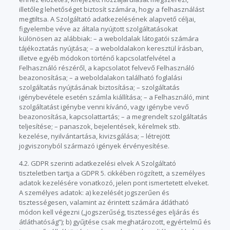
illetőleg lehetőséget biztosít számára, hogy a felhasználást
megtiltsa. A Szolgáltató adatkezelésének alapvető céljai,
figyelembe véve az általa nyújtott szolgáltatásokat
különösen az alábbiak: – a weboldalak látogatói számára
tájékoztatás nyújtása; – a weboldalakon keresztül írásban,
illetve egyéb módokon történő kapcsolatfelvétel a
Felhasználó részéről, a kapcsolatot felvevő Felhasználó
beazonosítása; – a weboldalakon található foglalási
szolgáltatás nyújtásának biztosítása; – szolgáltatás
igénybevétele esetén számla kiállítása; – a Felhasználó, mint
szolgáltatást igénybe venni kívánó, vagy igénybe vevő
beazonosítása, kapcsolattartás; – a megrendelt szolgáltatás
teljesítése; – panaszok, bejelentések, kérelmek stb.
kezelése, nyilvántartása, kivizsgálása; – létrejött
jogviszonyból származó igények érvényesítése.
4.2. GDPR szerinti adatkezelési elvek A Szolgáltató
tiszteletben tartja a GDPR 5. cikkében rögzített, a személyes
adatok kezelésére vonatkozó, jelen pont ismertetett elveket.
A személyes adatok: a) kezelését jogszerűen és
tisztességesen, valamint az érintett számára átlátható
módon kell végezni („jogszerűség, tisztességes eljárás és
átláthatóság”); b) gyűjtése csak meghatározott, egyértelmű és