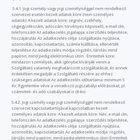
5.4.1. Jogi személy vagy jogi személyiséggel nem rendelkező
szervezet esetén kezelt adatok köre (nem személyes
adatok): A kezelt adatok köre: cégnév, székhely,
cégjegyzékszám, adószám, törvényes képviselő, e-mail cím,
telefonszám Az adatkezelés jogalapja: szerződés teljesítése,
hozzájárulás Az adatkezelés célja: szolgáltatás nyújtása,
azonosítás, kapcsolattartás, számla kiállítása, ellenérték
teljesítése Az adatkezelés módja: rögzítés, tárolás mind
papíron, mind pedig elektronikus úton . Érintettek köre:
mindazon személyek, akik igénybe kívánják venni a
Szolgáltató valamely meghatározott szolgáltatását, és ennek
érdekében megadják a Szolgáltató részére az ehhez
szükséges adatokat Az adatkezelés időtartama: minimum 5
év, figyelembe véve a vonatkozó jogszabályi előírásokat, pl.
számviteli- és adó szabályokat is (8 év)
5.4.2. Jogi személy vagy jogi személyiséggel nem rendelkező
szervezet kapcsolattartójával kapcsolatban kezelt
személyes adatok köre: A kezelt adatok köre: Név, e-mail cím,
telefonszám Az adatkezelés jogalapja: szerződés teljesítése,
hozzájárulás Az adatkezelés célja: szolgáltatás nyújtása,
azonosítás, kapcsolattartás Az adatkezelés módja: rögzítés,
tárolás mind papíron, mind pedig elektronikus úton Érintettek