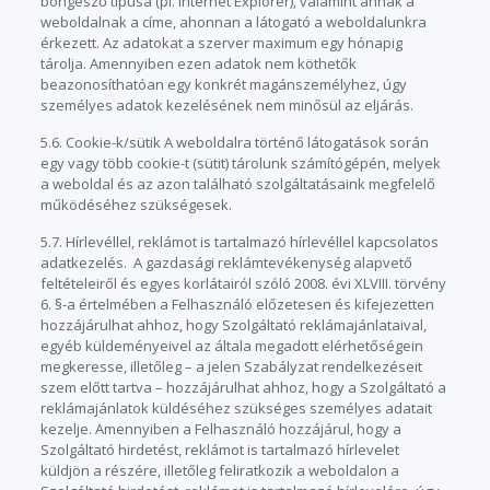
böngésző típusa (pl. Internet Explorer), valamint annak a
weboldalnak a címe, ahonnan a látogató a weboldalunkra
érkezett. Az adatokat a szerver maximum egy hónapig
tárolja. Amennyiben ezen adatok nem köthetők
beazonosíthatóan egy konkrét magánszemélyhez, úgy
személyes adatok kezelésének nem minősül az eljárás.
5.6. Cookie-k/sütik A weboldalra történő látogatások során
egy vagy több cookie-t (sütit) tárolunk számítógépén, melyek
a weboldal és az azon található szolgáltatásaink megfelelő
működéséhez szükségesek.
5.7. Hírlevéllel, reklámot is tartalmazó hírlevéllel kapcsolatos
adatkezelés. A gazdasági reklámtevékenység alapvető
feltételeiről és egyes korlátairól szóló 2008. évi XLVIII. törvény
6. §-a értelmében a Felhasználó előzetesen és kifejezetten
hozzájárulhat ahhoz, hogy Szolgáltató reklámajánlataival,
egyéb küldeményeivel az általa megadott elérhetőségein
megkeresse, illetőleg – a jelen Szabályzat rendelkezéseit
szem előtt tartva – hozzájárulhat ahhoz, hogy a Szolgáltató a
reklámajánlatok küldéséhez szükséges személyes adatait
kezelje. Amennyiben a Felhasználó hozzájárul, hogy a
Szolgáltató hirdetést, reklámot is tartalmazó hírlevelet
küldjön a részére, illetőleg feliratkozik a weboldalon a