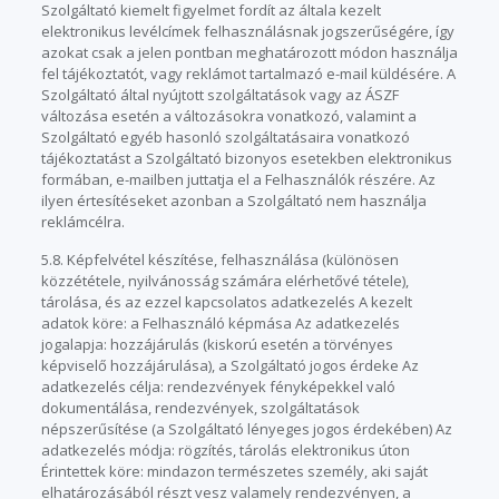
Szolgáltató kiemelt figyelmet fordít az általa kezelt
elektronikus levélcímek felhasználásnak jogszerűségére, így
azokat csak a jelen pontban meghatározott módon használja
fel tájékoztatót, vagy reklámot tartalmazó e-mail küldésére. A
Szolgáltató által nyújtott szolgáltatások vagy az ÁSZF
változása esetén a változásokra vonatkozó, valamint a
Szolgáltató egyéb hasonló szolgáltatásaira vonatkozó
tájékoztatást a Szolgáltató bizonyos esetekben elektronikus
formában, e-mailben juttatja el a Felhasználók részére. Az
ilyen értesítéseket azonban a Szolgáltató nem használja
reklámcélra.
5.8. Képfelvétel készítése, felhasználása (különösen
közzététele, nyilvánosság számára elérhetővé tétele),
tárolása, és az ezzel kapcsolatos adatkezelés A kezelt
adatok köre: a Felhasználó képmása Az adatkezelés
jogalapja: hozzájárulás (kiskorú esetén a törvényes
képviselő hozzájárulása), a Szolgáltató jogos érdeke Az
adatkezelés célja: rendezvények fényképekkel való
dokumentálása, rendezvények, szolgáltatások
népszerűsítése (a Szolgáltató lényeges jogos érdekében) Az
adatkezelés módja: rögzítés, tárolás elektronikus úton
Érintettek köre: mindazon természetes személy, aki saját
elhatározásából részt vesz valamely rendezvényen, a