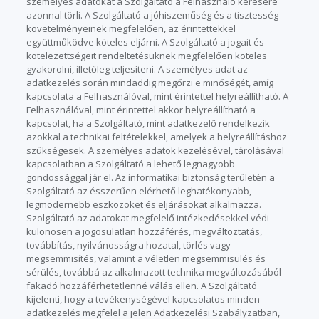
személyes adatokat a Szolgáltató a Felhasználó kérésére
azonnal törli. A Szolgáltató a jóhiszeműség és a tisztesség
követelményeinek megfelelően, az érintettekkel
együttműködve köteles eljárni. A Szolgáltató a jogait és
kötelezettségeit rendeltetésüknek megfelelően köteles
gyakorolni, illetőleg teljesíteni. A személyes adat az
adatkezelés során mindaddig megőrzi e minőségét, amíg
kapcsolata a Felhasználóval, mint érintettel helyreállítható. A
Felhasználóval, mint érintettel akkor helyreállítható a
kapcsolat, ha a Szolgáltató, mint adatkezelő rendelkezik
azokkal a technikai feltételekkel, amelyek a helyreállításhoz
szükségesek. A személyes adatok kezelésével, tárolásával
kapcsolatban a Szolgáltató a lehető legnagyobb
gondossággal jár el. Az informatikai biztonság területén a
Szolgáltató az ésszerűen elérhető leghatékonyabb,
legmodernebb eszközöket és eljárásokat alkalmazza.
Szolgáltató az adatokat megfelelő intézkedésekkel védi
különösen a jogosulatlan hozzáférés, megváltoztatás,
továbbítás, nyilvánosságra hozatal, törlés vagy
megsemmisítés, valamint a véletlen megsemmisülés és
sérülés, továbbá az alkalmazott technika megváltozásából
fakadó hozzáférhetetlenné válás ellen. A Szolgáltató
kijelenti, hogy a tevékenységével kapcsolatos minden
adatkezelés megfelel a jelen Adatkezelési Szabályzatban,