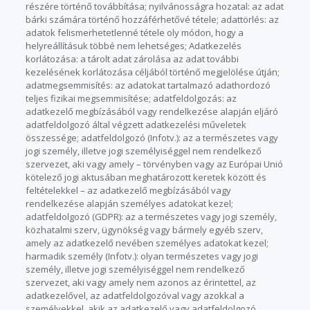
részére történő továbbítása; nyilvánosságra hozatal: az adat
bárki számára történő hozzáférhetővé tétele; adattörlés: az
adatok felismerhetetlenné tétele oly módon, hogy a
helyreállításuk többé nem lehetséges; Adatkezelés
korlátozása: a tárolt adat zárolása az adat további
kezelésének korlátozása céljából történő megjelölése útján;
adatmegsemmisítés: az adatokat tartalmazó adathordozó
teljes fizikai megsemmisítése; adatfeldolgozás: az
adatkezelő megbízásából vagy rendelkezése alapján eljáró
adatfeldolgozó által végzett adatkezelési műveletek
összessége; adatfeldolgozó (Infotv.): az a természetes vagy
jogi személy, illetve jogi személyiséggel nem rendelkező
szervezet, aki vagy amely – törvényben vagy az Európai Unió
kötelező jogi aktusában meghatározott keretek között és
feltételekkel – az adatkezelő megbízásából vagy
rendelkezése alapján személyes adatokat kezel;
adatfeldolgozó (GDPR): az a természetes vagy jogi személy,
közhatalmi szerv, ügynökség vagy bármely egyéb szerv,
amely az adatkezelő nevében személyes adatokat kezel;
harmadik személy (Infotv.): olyan természetes vagy jogi
személy, illetve jogi személyiséggel nem rendelkező
szervezet, aki vagy amely nem azonos az érintettel, az
adatkezelővel, az adatfeldolgozóval vagy azokkal a
személyekkel, akik az adatkezelő vagy adatfeldolgozó