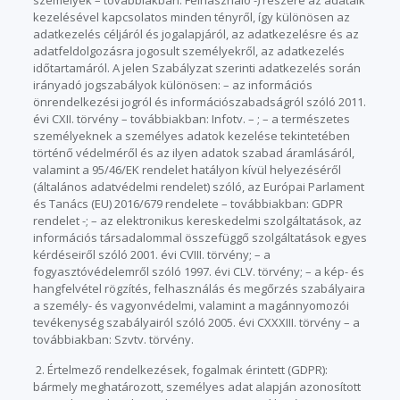
kezelésével kapcsolatos minden tényről, így különösen az
adatkezelés céljáról és jogalapjáról, az adatkezelésre és az
adatfeldolgozásra jogosult személyekről, az adatkezelés
időtartamáról. A jelen Szabályzat szerinti adatkezelés során
irányadó jogszabályok különösen: – az információs
önrendelkezési jogról és információszabadságról szóló 2011.
évi CXII. törvény – továbbiakban: Infotv. – ; – a természetes
személyeknek a személyes adatok kezelése tekintetében
történő védelméről és az ilyen adatok szabad áramlásáról,
valamint a 95/46/EK rendelet hatályon kívül helyezéséről
(általános adatvédelmi rendelet) szóló, az Európai Parlament
és Tanács (EU) 2016/679 rendelete – továbbiakban: GDPR
rendelet -; – az elektronikus kereskedelmi szolgáltatások, az
információs társadalommal összefüggő szolgáltatások egyes
kérdéseiről szóló 2001. évi CVIII. törvény; – a
fogyasztóvédelemről szóló 1997. évi CLV. törvény; – a kép- és
hangfelvétel rögzítés, felhasználás és megőrzés szabályaira
a személy- és vagyonvédelmi, valamint a magánnyomozói
tevékenység szabályairól szóló 2005. évi CXXXIII. törvény – a
továbbiakban: Szvtv. törvény.
2. Értelmező rendelkezések, fogalmak érintett (GDPR):
bármely meghatározott, személyes adat alapján azonosított