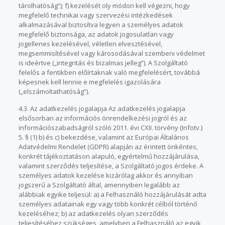
tárolhatóság”); f) kezelését oly módon kell végezni, hogy
megfelelő technikai vagy szervezési intézkedések
alkalmazásával biztosítva legyen a személyes adatok
megfelelő biztonsága, az adatok jogosulatlan vagy
jogellenes kezelésével, véletlen elvesztésével,
megsemmisítésével vagy károsodásával szembeni védelmet
is ideértve („integritás és bizalmas jelleg”). A Szolgáltató
felelős a fentikben előírtaknak való megfelelésért, továbbá
képesnek kell lennie e megfelelés igazolására
(„elszámoltathatóság”).
4.3. Az adatkezelés jogalapja Az adatkezelés jogalapja
elsősorban az információs önrendelkezési jogról és az
információszabadságról szóló 2011. évi CXII. törvény (Infotv.)
5. § (1) b) és c) bekezdése, valamint az Európai Általános
Adatvédelmi Rendelet (GDPR) alapján az érintett önkéntes,
konkrét tájékoztatáson alapuló, egyértelmű hozzájárulása,
valamint szerződés teljesítése, a Szolgáltató jogos érdeke. A
személyes adatok kezelése kizárólag akkor és annyiban
jogszerű a Szolgáltató által, amennyiben legalább az
alábbiak egyike teljesül: a) a Felhasználó hozzájárulását adta
személyes adatainak egy vagy több konkrét célból történő
kezeléséhez; b) az adatkezelés olyan szerződés
teljesítéséhez szükséges, amelyben a Felhasználó az egyik