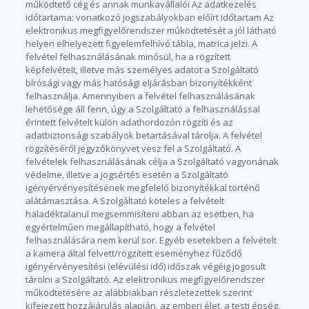
működtető cég és annak munkavállalói Az adatkezelés
időtartama: vonatkozó jogszabályokban előírt időtartam Az
elektronikus megfigyelőrendszer működtetését a jól látható
helyen elhelyezett figyelemfelhívó tábla, matrica jelzi. A
felvétel felhasználásának minősül, ha a rögzített
képfelvételt, illetve más személyes adatot a Szolgáltató
bírósági vagy más hatósági eljárásban bizonyítékként
felhasználja. Amennyiben a felvétel felhasználásának
lehetősége áll fenn, úgy a Szolgáltató a felhasználással
érintett felvételt külön adathordozón rögzíti és az
adatbiztonsági szabályok betartásával tárolja. A felvétel
rögzítéséről jegyzőkönyvet vesz fel a Szolgáltató. A
felvételek felhasználásának célja a Szolgáltató vagyonának
védelme, illetve a jogsértés esetén a Szolgáltató
igényérvényesítésének megfelelő bizonyítékkal történő
alátámasztása. A Szolgáltató köteles a felvételt
haladéktalanul megsemmisíteni abban az esetben, ha
egyértelműen megállapítható, hogy a felvétel
felhasználására nem kerül sor. Egyéb esetekben a felvételt
a kamera által felvett/rögzített eseményhez fűződő
igényérvényesítési (elévülési idő) időszak végéig jogosult
tárolni a Szolgáltató. Az elektronikus megfigyelőrendszer
működtetésére az alábbiakban részletezettek szerint
kifejezett hozzájárulás alapján, az emberi élet, a testi épség,