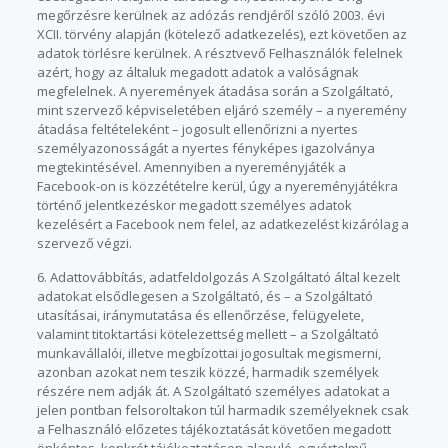
megőrzésre kerülnek az adózás rendjéről szóló 2003. évi
XCII. törvény alapján (kötelező adatkezelés), ezt követően az
adatok törlésre kerülnek. A résztvevő Felhasználók felelnek
azért, hogy az általuk megadott adatok a valóságnak
megfelelnek. A nyeremények átadása során a Szolgáltató,
mint szervező képviseletében eljáró személy – a nyeremény
átadása feltételeként – jogosult ellenőrizni a nyertes
személyazonosságát a nyertes fényképes igazolványa
megtekintésével. Amennyiben a nyereményjáték a
Facebook-on is közzétételre kerül, úgy a nyereményjátékra
történő jelentkezéskor megadott személyes adatok
kezelésért a Facebook nem felel, az adatkezelést kizárólag a
szervező végzi.
6. Adattovábbítás, adatfeldolgozás A Szolgáltató által kezelt
adatokat elsődlegesen a Szolgáltató, és – a Szolgáltató
utasításai, iránymutatása és ellenőrzése, felügyelete,
valamint titoktartási kötelezettség mellett – a Szolgáltató
munkavállalói, illetve megbízottai jogosultak megismerni,
azonban azokat nem teszik közzé, harmadik személyek
részére nem adják át. A Szolgáltató személyes adatokat a
jelen pontban felsoroltakon túl harmadik személyeknek csak
a Felhasználó előzetes tájékoztatását követően megadott
önkéntes, konkrét tájékoztatáson alapuló, egyértelmű