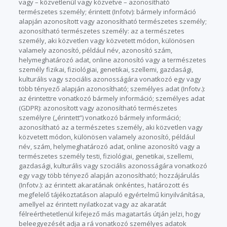
vagy – közvetlenül vagy közvetve – azonosítható
természetes személy; érintett (Infotv): bármely információ
alapján azonosított vagy azonosítható természetes személy;
azonosítható természetes személy: az a természetes
személy, aki közvetlen vagy közvetett módon, különösen
valamely azonosító, például név, azonosító szám,
helymeghatározó adat, online azonosító vagy a természetes
személy fizikai, fiziológiai, genetikai, szellemi, gazdasági,
kulturális vagy szociális azonosságára vonatkozó egy vagy
több tényező alapján azonosítható; személyes adat (Infotv.):
az érintettre vonatkozó bármely információ; személyes adat
(GDPR): azonosított vagy azonosítható természetes
személyre („érintett”) vonatkozó bármely információ;
azonosítható az a természetes személy, aki közvetlen vagy
közvetett módon, különösen valamely azonosító, például
név, szám, helymeghatározó adat, online azonosító vagy a
természetes személy testi, fiziológiai, genetikai, szellemi,
gazdasági, kulturális vagy szociális azonosságára vonatkozó
egy vagy több tényező alapján azonosítható; hozzájárulás
(Infotv.): az érintett akaratának önkéntes, határozott és
megfelelő tájékoztatáson alapuló egyértelmű kinyilvánítása,
amellyel az érintett nyilatkozat vagy az akaratát
félreérthetetlenül kifejező más magatartás útján jelzi, hogy
beleegyezését adja a rá vonatkozó személyes adatok