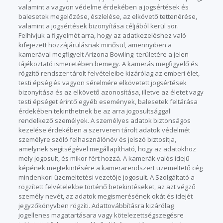
valamint a vagyon védelme érdekében a jogsértések és
balesetek megelőzése, észlelése, az elkövető tettenérése,
valamint a jogsértések bizonyítása céljából kerül sor.
Felhívjuk a figyelmét arra, hogy az adatkezeléshez való
kifejezett hozzájárulásnak minősül, amennyiben a
kamerával megfigyelt Arizona Bowling területére a jelen
tájékoztató ismeretében bemegy. A kamerás megfigyelő és
rögzítő rendszer tárolt felvételeibe kizárólag az emberi élet,
testi épség és vagyon sérelmére elkövetett jogsértések
bizonyítása és az elkövető azonosítása, illetve az életet vagy
testi épséget érintő egyéb események, balesetek feltárása
érdekében tekinthetnek be az arra jogosultsággal
rendelkező személyek. A személyes adatok biztonságos
kezelése érdekében a szerveren tárolt adatok védelmét
személyre szóló felhasználónév és jelszó biztosítja,
amelynek segítségével megállapítható, hogy az adatokhoz
mely jogosult, és mikor fért hozzá. A kamerák valós idejű
képének megtekintésére a kamerarendszert üzemeltető cég
mindenkori üzemeltetési vezetője jogosult. A Szolgáltató a
rögzített felvételekbe történő betekintéseket, az azt végző
személy nevét, az adatok megismerésének okát és idejét
jegyzőkönyvben rögzíti. Adattovábbításra kizárólag
jogellenes magatartásara vagy kötelezettségszegésre