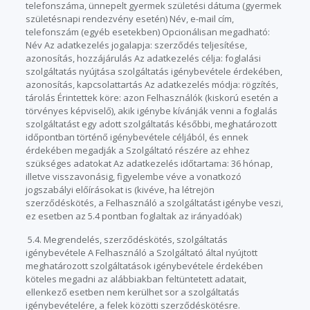
telefonszáma, ünnepelt gyermek születési dátuma (gyermek
születésnapi rendezvény esetén) Név, e-mail cím,
telefonszám (egyéb esetekben) Opcionálisan megadható:
Név Az adatkezelés jogalapja: szerződés teljesítése,
azonosítás, hozzájárulás Az adatkezelés célja: foglalási
szolgáltatás nyújtása szolgáltatás igénybevétele érdekében,
azonosítás, kapcsolattartás Az adatkezelés módja: rögzítés,
tárolás Érintettek köre: azon Felhasználók (kiskorú esetén a
törvényes képviselő), akik igénybe kívánják venni a foglalás
szolgáltatást egy adott szolgáltatás későbbi, meghatározott
időpontban történő igénybevétele céljából, és ennek
érdekében megadják a Szolgáltató részére az ehhez
szükséges adatokat Az adatkezelés időtartama: 36 hónap,
illetve visszavonásig, figyelembe véve a vonatkozó
jogszabályi előírásokat is (kivéve, ha létrejön
szerződéskötés, a Felhasználó a szolgáltatást igénybe veszi,
ez esetben az 5.4 pontban foglaltak az irányadóak)
5.4. Megrendelés, szerződéskötés, szolgáltatás
igénybevétele A Felhasználó a Szolgáltató által nyújtott
meghatározott szolgáltatások igénybevétele érdekében
köteles megadni az alábbiakban feltüntetett adatait,
ellenkező esetben nem kerülhet sor a szolgáltatás
igénybevételére, a felek közötti szerződéskötésre.