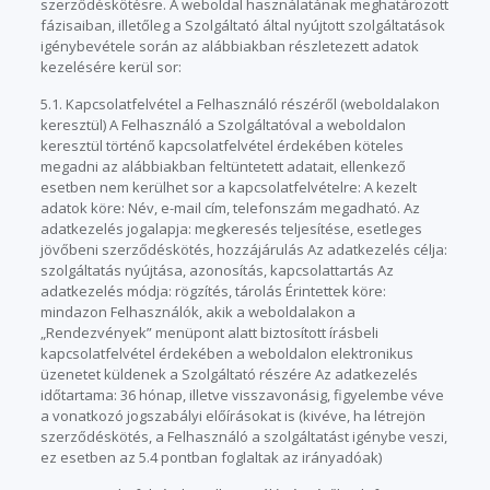
szerződéskötésre. A weboldal használatának meghatározott
fázisaiban, illetőleg a Szolgáltató által nyújtott szolgáltatások
igénybevétele során az alábbiakban részletezett adatok
kezelésére kerül sor:
5.1. Kapcsolatfelvétel a Felhasználó részéről (weboldalakon
keresztül) A Felhasználó a Szolgáltatóval a weboldalon
keresztül történő kapcsolatfelvétel érdekében köteles
megadni az alábbiakban feltüntetett adatait, ellenkező
esetben nem kerülhet sor a kapcsolatfelvételre: A kezelt
adatok köre: Név, e-mail cím, telefonszám megadható. Az
adatkezelés jogalapja: megkeresés teljesítése, esetleges
jövőbeni szerződéskötés, hozzájárulás Az adatkezelés célja:
szolgáltatás nyújtása, azonosítás, kapcsolattartás Az
adatkezelés módja: rögzítés, tárolás Érintettek köre:
mindazon Felhasználók, akik a weboldalakon a
„Rendezvények” menüpont alatt biztosított írásbeli
kapcsolatfelvétel érdekében a weboldalon elektronikus
üzenetet küldenek a Szolgáltató részére Az adatkezelés
időtartama: 36 hónap, illetve visszavonásig, figyelembe véve
a vonatkozó jogszabályi előírásokat is (kivéve, ha létrejön
szerződéskötés, a Felhasználó a szolgáltatást igénybe veszi,
ez esetben az 5.4 pontban foglaltak az irányadóak)