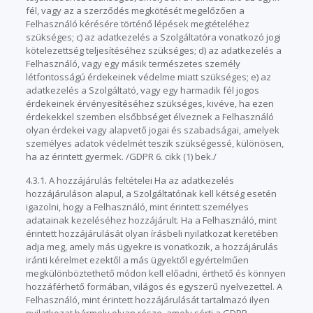
fél, vagy az a szerződés megkötését megelőzően a
Felhasználó kérésére történő lépések megtételéhez
szükséges; c) az adatkezelés a Szolgáltatóra vonatkozó jogi
kötelezettség teljesítéséhez szükséges; d) az adatkezelés a
Felhasználó, vagy egy másik természetes személy
létfontosságú érdekeinek védelme miatt szükséges; e) az
adatkezelés a Szolgáltató, vagy egy harmadik fél jogos
érdekeinek érvényesítéséhez szükséges, kivéve, ha ezen
érdekekkel szemben elsőbbséget élveznek a Felhasználó
olyan érdekei vagy alapvető jogai és szabadságai, amelyek
személyes adatok védelmét teszik szükségessé, különösen,
ha az érintett gyermek. /GDPR 6. cikk (1) bek./
4.3.1. A hozzájárulás feltételei Ha az adatkezelés
hozzájáruláson alapul, a Szolgáltatónak kell kétség esetén
igazolni, hogy a Felhasználó, mint érintett személyes
adatainak kezeléséhez hozzájárult. Ha a Felhasználó, mint
érintett hozzájárulását olyan írásbeli nyilatkozat keretében
adja meg, amely más ügyekre is vonatkozik, a hozzájárulás
iránti kérelmet ezektől a más ügyektől egyértelműen
megkülönböztethető módon kell előadni, érthető és könnyen
hozzáférhető formában, világos és egyszerű nyelvezettel. A
Felhasználó, mint érintett hozzájárulását tartalmazó ilyen
nyilatkozat bármely olyan része, amely sérti a GDPR