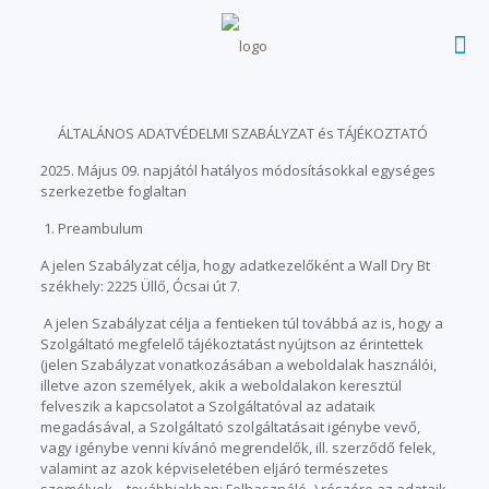
ÁLTALÁNOS ADATVÉDELMI SZABÁLYZAT és TÁJÉKOZTATÓ
2025. Május 09. napjától hatályos módosításokkal egységes
szerkezetbe foglaltan
1. Preambulum
A jelen Szabályzat célja, hogy adatkezelőként a Wall Dry Bt
székhely: 2225 Üllő, Ócsai út 7.
A jelen Szabályzat célja a fentieken túl továbbá az is, hogy a
Szolgáltató megfelelő tájékoztatást nyújtson az érintettek
(jelen Szabályzat vonatkozásában a weboldalak használói,
illetve azon személyek, akik a weboldalakon keresztül
felveszik a kapcsolatot a Szolgáltatóval az adataik
megadásával, a Szolgáltató szolgáltatásait igénybe vevő,
vagy igénybe venni kívánó megrendelők, ill. szerződő felek,
valamint az azok képviseletében eljáró természetes
személyek – továbbiakban: Felhasználó -) részére az adataik