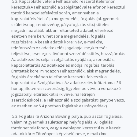
5.2. Kapcsolatfelvétel a Felhasználó részéről (telefonon
keresztül) A Felhasználó a Szolgáltatóval telefonon keresztül
történő kapcsolatfelvétel során, amennyiben a
kapcsolatfelvétel célja megrendelés, foglalás (pl. gyermek
születésnap, rendezvény, pályafoglalás stb.) köteles
megadni az alábbiakban feltüntetett adatait, ellenkező
esetben nem kerülhet sor a megrendelés, foglalás
rögzítésére: A kezelt adatok köre: Név, e-mail cím,
telefonszám Az adatkezelés jogalapja: megkeresés
teljesítése, esetleges jövőbeni szerződéskötés, hozzájárulás
Az adatkezelés célja: szolgáltatás nyújtása, azonosítás,
kapcsolattartás Az adatkezelés módja: rögzítés, tárolás
Érintettek köre: mindazon Felhasználók, akik megrendelés,
foglalás érdekében telefonon keresztül felveszik a
kapcsolatot a Szolgáltatóval Az adatkezelés időtartama: 36
hónap, illetve visszavonásig, figyelembe véve a vonatkozó
jogszabályi előírásokat is (kivéve, ha létrejön
szerződéskötés, a Felhasználó a szolgáltatást igénybe veszi,
ez esetben az 5.4 pontban foglaltak az irányadóak)
5.3. Foglalás (a Arizona Bowling pálya, pub asztal foglalása,
valamint gyermek születésnap helyfoglalás) A Foglalás
történhet telefonon, vagy a weblapon keresztül is. A kezelt
adatok köre: Törvényes képviselő neve, e-mail címe,