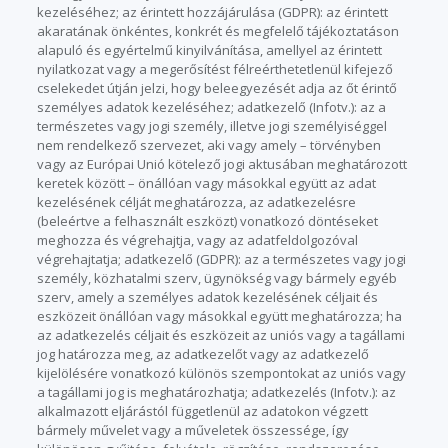
kezeléséhez; az érintett hozzájárulása (GDPR): az érintett
akaratának önkéntes, konkrét és megfelelő tájékoztatáson
alapuló és egyértelmű kinyilvánítása, amellyel az érintett
nyilatkozat vagy a megerősítést félreérthetetlenül kifejező
cselekedet útján jelzi, hogy beleegyezését adja az őt érintő
személyes adatok kezeléséhez; adatkezelő (Infotv.): az a
természetes vagy jogi személy, illetve jogi személyiséggel
nem rendelkező szervezet, aki vagy amely – törvényben
vagy az Európai Unió kötelező jogi aktusában meghatározott
keretek között – önállóan vagy másokkal együtt az adat
kezelésének célját meghatározza, az adatkezelésre
(beleértve a felhasznált eszközt) vonatkozó döntéseket
meghozza és végrehajtja, vagy az adatfeldolgozóval
végrehajtatja; adatkezelő (GDPR): az a természetes vagy jogi
személy, közhatalmi szerv, ügynökség vagy bármely egyéb
szerv, amely a személyes adatok kezelésének céljait és
eszközeit önállóan vagy másokkal együtt meghatározza; ha
az adatkezelés céljait és eszközeit az uniós vagy a tagállami
jog határozza meg, az adatkezelőt vagy az adatkezelő
kijelölésére vonatkozó különös szempontokat az uniós vagy
a tagállami jog is meghatározhatja; adatkezelés (Infotv.): az
alkalmazott eljárástól függetlenül az adatokon végzett
bármely művelet vagy a műveletek összessége, így