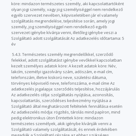
köre: mindazon természetes személy, aki kapcsolattartóként
olyan jogi személy, vagy jog személyiséggel nem rendelkező
egyéb szervezet nevében, képviseletében jár el valamely
szolgáltatás megrendelése, teljesítése során, amely jogi
személy, jog személyiséggel nem rendelkező egyéb
szervezet igénybe kívánja venni, illetőleg igénybe veszi a
Szolgáltató adott szolgáltatását Az adatkezelés időtartama: 5
év
5.4.3. Természetes személy megrendelőkkel, szerződő
felekkel, adott szolgáltatást igénybe vevőkkel kapcsolatban
kezelt személyes adatok köre: A kezelt adatok köre: Név,
lakcím, személyi igazolvány szám, adószám, e-mail cím,
telefonszám, illetve kiskorú neve, születési dátuma,
törvényes képviselő neve, telefonszáma, e-mail címe Az
adatkezelés jogalapja: szerződés teljesítése, hozzájárulás
Az adatkezelés célja: szolgáltatás nyújtása, azonosítás,
kapcsolattartás, szerződéses kedvezmény nyújtása a
Szolgáltató által meghatározott feltételek fennállása esetén
Az adatkezelés módja: rögzítés, tárolás mind papíron, mind
pedig elektronikus úton Érintettek köre: mindazon
természetes személyek, akik igénybe kívánják venni a
Szolgáltató valamely szolgáltatását, és ennek érdekében
megadják a Szolgáltató részére az ehhez szükséges